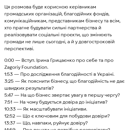
Ця розмова буде корисною керівникам
громадських організацій, благодійних фондів,
комунікаційникам, представникам бізнесу та всім,
хто прагне будувати сильні партнерства й
реалізовувати соціальні проєкти, що змінюють
громади не лише сьогодні, а й у довгостроковій
перспективі.
0:00 — Вступ. Ірина Грицаєнко про себе та про
Zagoriy Foundation.
1:53 — Про дослідження благодійності в Україні.
3:25 — Як пояснити бізнесу, що благодійність не дає
швидких результатів?
5:47 — На що бізнес звертає увагу в першу чергу?
7:51 — На чому будується довіра до ініціатив?
10:33 — Як масштабувати ініціативи.
12:52 — Що є ключовим для побудови довіри?
13:37 — Що, навпаки, руйнує довіру?
14:59 — Про донати не потрібно розповідати?