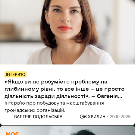
ІНТЕРВ’Ю
«Якщо ви не розумієте проблему на
глибинному рівні, то все інше — це просто
діяльність заради діяльності», — Євгенія
Мазуренко
Інтерв’ю про побудову та масштабування
громадських організацій.
ВАЛЕРІЯ ПОДОЛЬСЬКА
6 ХВИЛИН
29.10.2025