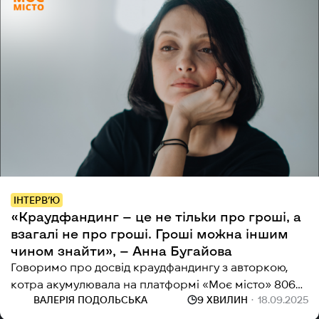
ІНТЕРВ’Ю
«Краудфандинг — це не тільки про гроші, а
взагалі не про гроші. Гроші можна іншим
чином знайти», — Анна Бугайова
Говоримо про досвід краудфандингу з авторкою,
котра акумулювала на платформі «Моє місто» 806
ВАЛЕРІЯ ПОДОЛЬСЬКА
9 ХВИЛИН
18.09.2025
289 гривень.