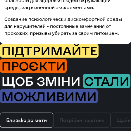
опасности для здоровья людей окружающей
среды, загрязненной экскрементами.
Создание психологически дискомфортной среды
для нарушителей - постоянные замечания от
прохожих, призывы убирать за своим питомцем.
ПІДТРИМАЙТЕ
ПРОЄКТИ
ЩОБ ЗМІНИ
СТАЛИ
МОЖЛИВИМИ
Близько до мети
Потрібен поштовх
Щойн