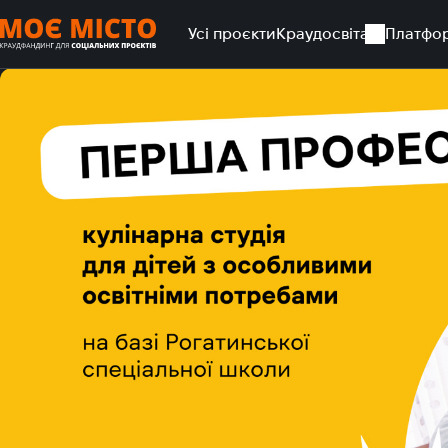
Усі проєкти
Краудосвіта
Платфо
Головна
Усі проєкти
Перша професія: кулінарна студія 