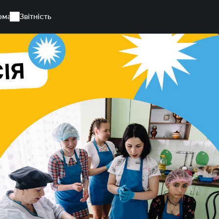
рма
Звітність
для дітей з особливими освітніми потребами Рогатинської