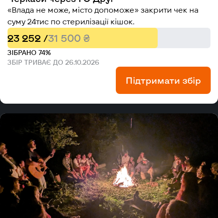
«Влада не може, місто допоможе» закрити чек на
суму 24тис по стерилізації кішок.
23 252 /
31 500 ₴
ЗІБРАНО 74%
ЗБІР ТРИВАЄ ДО 26.10.2026
Підтримати збір