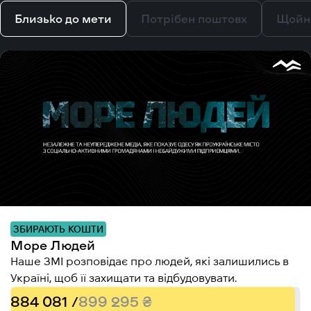
Близько до мети
Потрібен поштовх
Щойн
ЗБИРАЮТЬ КОШТИ
Море Людей
Наше ЗМІ розповідає про людей, які залишились в
Україні, щоб її захищати та відбудовувати.
884 081 /
899 295 ₴