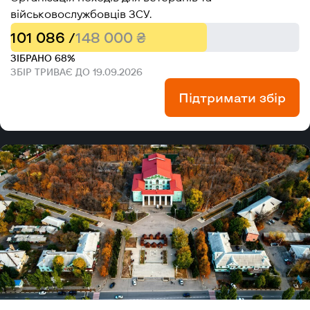
військовослужбовців ЗСУ.
101 086 /
148 000 ₴
ЗІБРАНО 68%
ЗБІР ТРИВАЄ ДО 19.09.2026
Підтримати збір