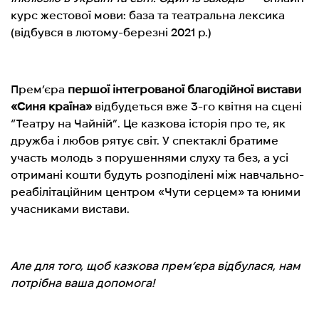
курс жестової мови: база та театральна лексика
(відбувся в лютому-березні 2021 р.)
Прем’єра
першої інтегрованої благодійної вистави
«Синя країна»
відбудеться вже 3-го квітня на сцені
“Театру на Чайній”. Це казкова історія про те, як
дружба і любов рятує світ. У спектаклі братиме
участь молодь з порушеннями слуху та без, а усі
отримані кошти будуть розподілені між навчально-
реабілітаційним центром «Чути серцем» та юними
учасниками вистави.
Але для того, щоб казкова прем’єра відбулася, нам
потрібна ваша допомога!