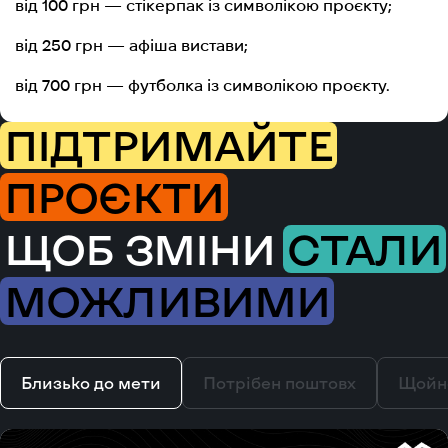
від 100 грн — стікерпак із символікою проєкту;
від 250 грн — афіша вистави;
від 700 грн — футболка із символікою проєкту.
ПІДТРИМАЙТЕ
ПРОЄКТИ
ЩОБ ЗМІНИ
СТАЛИ
МОЖЛИВИМИ
Близько до мети
Потрібен поштовх
Щойн