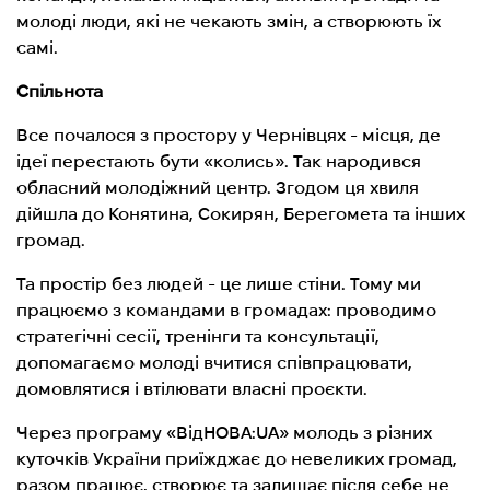
молоді люди, які не чекають змін, а створюють їх
самі.
Спільнота
Все почалося з простору у Чернівцях - місця, де
ідеї перестають бути «колись». Так народився
обласний молодіжний центр. Згодом ця хвиля
дійшла до Конятина, Сокирян, Берегомета та інших
громад.
Та простір без людей - це лише стіни. Тому ми
працюємо з командами в громадах: проводимо
стратегічні сесії, тренінги та консультації,
допомагаємо молоді вчитися співпрацювати,
домовлятися і втілювати власні проєкти.
Через програму «ВідНОВА:UA» молодь з різних
куточків України приїжджає до невеликих громад,
разом працює, створює та залишає після себе не