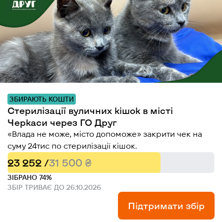
ЗБИРАЮТЬ КОШТИ
Стерилізації вуличних кішок в місті
Черкаси через ГО Друг
«Влада не може, місто допоможе» закрити чек на
суму 24тис по стерилізації кішок.
23 252 /
31 500 ₴
ЗІБРАНО 74%
ЗБІР ТРИВАЄ ДО 26.10.2026
Підтримати збір