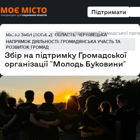
Підтримати
Головна
Усі проєкти
Збір на підтримку Громадської орга
МІСТО ЗМІН (ПОТІК 2)
ОБЛАСТЬ: ЧЕРНІВЕЦЬКА
НАПРЯМОК ДІЯЛЬНОСТІ: ГРОМАДЯНСЬКА УЧАСТЬ ТА
РОЗВИТОК ГРОМАД
Збір на підтримку Громадської
організації "Молодь Буковини"