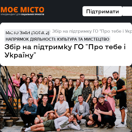
Підтримати
Головна
Усі проєкти
Збір на підтримку ГО "Про тебе і Укр
МІСТО ЗМІН (ПОТІК 2)
НАПРЯМОК ДІЯЛЬНОСТІ: КУЛЬТУРА ТА МИСТЕЦТВО
Збір на підтримку ГО "Про тебе і
Україну"