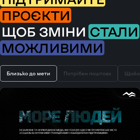
ПРОЄКТИ
ЩОБ ЗМІНИ
СТАЛИ
МОЖЛИВИМИ
Близько до мети
Потрібен поштовх
Щойн