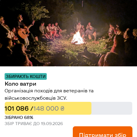
ЗБИРАЮТЬ КОШТИ
Коло ватри
Організація походів для ветеранів та
військовослужбовців ЗСУ.
101 086 /
148 000 ₴
ЗІБРАНО 68%
ЗБІР ТРИВАЄ ДО 19.09.2026
Підтримати збір