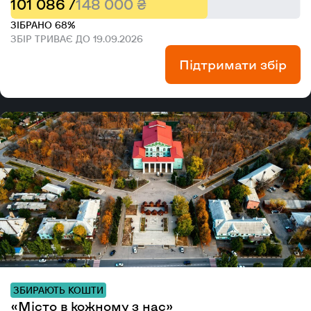
101 086 /
148 000 ₴
ЗІБРАНО 68%
ЗБІР ТРИВАЄ ДО 19.09.2026
Підтримати збір
ЗБИРАЮТЬ КОШТИ
«Місто в кожному з нас»