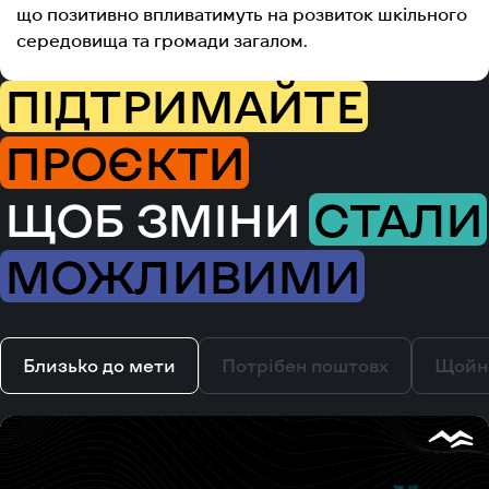
що позитивно впливатимуть на розвиток шкільного
середовища та громади загалом.
ПІДТРИМАЙТЕ
ПРОЄКТИ
ЩОБ ЗМІНИ
СТАЛИ
МОЖЛИВИМИ
Близько до мети
Потрібен поштовх
Щойн