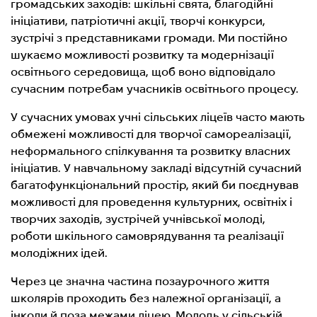
громадських заходів: шкільні свята, благодійні
ініціативи, патріотичні акції, творчі конкурси,
зустрічі з представниками громади. Ми постійно
шукаємо можливості розвитку та модернізації
освітнього середовища, щоб воно відповідало
сучасним потребам учасників освітнього процесу.
У сучасних умовах учні сільських ліцеїв часто мають
обмежені можливості для творчої самореалізації,
неформального спілкування та розвитку власних
ініціатив. У навчальному закладі відсутній сучасний
багатофункціональний простір, який би поєднував
можливості для проведення культурних, освітніх і
творчих заходів, зустрічей учнівської молоді,
роботи шкільного самоврядування та реалізації
молодіжних ідей.
Через це значна частина позаурочного життя
школярів проходить без належної організації, а
інколи й поза межами ліцею. Молодь у сільській