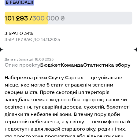
В РЕАЛІЗАЦІЇ
101 293 /
300 000 ₴
ЗІБРАНО 34%
ЗБІР ТРИВАЄ ДО 13.11.2025
Дата публікації: 18.08.2025
Опис проєкту
Бюджет
Команда
Статистика збору
Набережна річки Случ у Сарнах — це унікальне
місце, яке могло б стати справжнім зеленим
серцем міста. Проте сьогодні ця територія
занедбана: немає жодного благоустрою, лавок чи
освітлення, тут аварійні дерева, сухостій, болотисті
ділянки та небезпечні зони. В темну пору доби
територія небезпечна, а у світлу — некомфортна й
недоступна для людей старшого віку, родин і тих,
хто просто хоче прогулятися або відновити сили