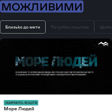
МОЖЛИВИМИ
Близько до мети
Потрібен поштовх
Щойн
ЗБИРАЮТЬ КОШТИ
Море Людей