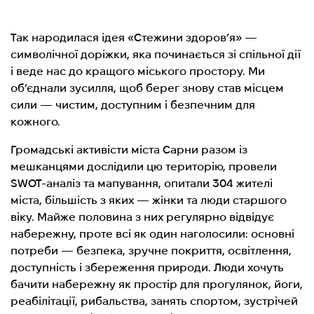
Так народилася ідея «Стежини здоров’я» —
символічної доріжки, яка починається зі спільної дії
і веде нас до кращого міського простору. Ми
об’єднали зусилля, щоб берег знову став місцем
сили — чистим, доступним і безпечним для
кожного.
Громадські активісти міста Сарни разом із
мешканцями дослідили цю територію, провели
SWOT-аналіз та мапування, опитали 304 жителі
міста, більшість з яких — жінки та люди старшого
віку. Майже половина з них регулярно відвідує
набережну, проте всі як один наголосили: основні
потреби — безпека, зручне покриття, освітлення,
доступність і збереження природи. Люди хочуть
бачити набережну як простір для прогулянок, йоги,
реабілітації, рибальства, занять спортом, зустрічей