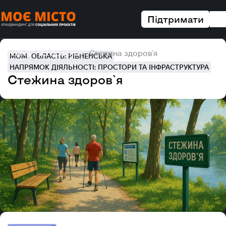
Підтримати
Головна
Усі проєкти
Стежина здоров`я
MOM
ОБЛАСТЬ: РІВНЕНСЬКА
НАПРЯМОК ДІЯЛЬНОСТІ: ПРОСТОРИ ТА ІНФРАСТРУКТУРА
Стежина здоров`я