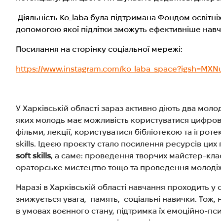
Діяльність Ko_laba була підтримана Фондом освітніх 
допомогою якої підлітки зможуть ефективніше навча
Посилання на сторінку соціальної мережі:
https://www.instagram.com/ko_laba_space?igsh=
У Харківській області зараз активно діють два мол
яких молодь має можливість користуватися цифро
фільми, лекції, користуватися бібліотекою та ігро
skills. Ідеєю проєкту стало посилення ресурсів ци
soft skills
, а саме: проведення творчих майстер-класі
ораторське мистецтво тощо та проведення молодіжн
Наразі в Харківській області навчання проходить у 
знижується увага, память, соціальні навички. Тож,
в умовах воєнного стану, підтримка їх емоційно-пси