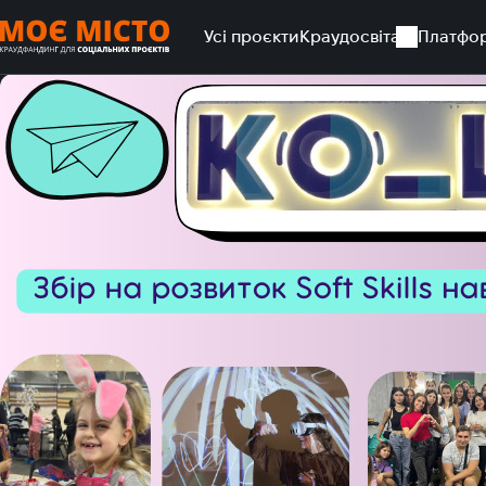
Усі проєкти
Краудосвіта
Платфо
Головна
Усі проєкти
Розвиток Soft skills навичок в мол