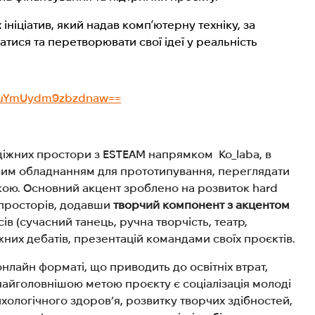
ініціатив, який надав компʼютерну техніку, за
тися та перетворювати свої ідеї у реальність
MXNuYmUydm9zbzdnaw==
одіжних простори з ESTEAM напрямком Ko_laba, в
вим обладнанням для прототипування, переглядати
текою. Основний акцент зроблено на розвиток hard
х просторів, додавши
творчий компонент з акцентом
в (сучасний танець, ручна творчість, театр,
их дебатів, презентацій командами своїх проєктів.
онлайн форматі, що приводить до освітніх втрат,
 найголовнішою метою проєкту є соціалізація молоді
хологічного здоров’я, розвитку творчих здібностей,