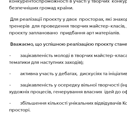
конкурентоспроможності в участі у творчих конкурс
безпечніших громад країни.
Для реалізації проєкту у двох просторах, які знахо
тренерів для проведення творчих майстер-класів, 
проєкту заплановано
придбання арт матеріалів.
Вважаємо, що успішною реалізацією проєкту стане
- зацікавленість молоді в творчих майстер-класах
тематики для наступних заходів);
- активна участь у дебатах, дискусіях та ініціатив
- зацікавленість у осередку вільної творчості (інд
художніх процесів, генерування власних ідей до 
- збільшення кількості унікальних відвідувачів K
просторі.