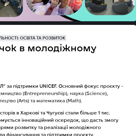
ЬНОСТІ: ОСВІТА ТА РОЗВИТОК
вичок в молодіжному
Л” за підтримки UNICEF. Основний фокус проєкту -
мництво (Entrepreneurship), наука (Science),
тецтво (Arts) та математика (Math).
рів в Харкові та Чугуєві стали більше 1 тис.
мується інноваційний осередок, що дасть змогу
рями розвитку та реалізації молодіжного
ла фінансування та підтримки проєкту.