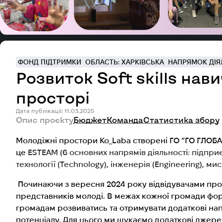
ФОНД ПІДТРИМКИ
ОБЛАСТЬ: ХАРКІВСЬКА
НАПРЯМОК ДІЯЛ
Розвиток Soft skills на
просторі
Дата публікації: 11.03.2025
Опис проєкту
Бюджет
Команда
Статистика збору
Молодіжні простори Ko_Laba створені ГО “ГО ГЛОБА
це
ESTEAM (6 основних напрямів діяльності: підприє
технології (Technology), інженерія (Engineering), мис
Починаючи з вересня 2024 року відвідувачами просто
представників молоді. В межах кожної громади фор
громадам розвиватись та отримувати додаткові нап
потенціалу. Для цього ми шукаємо додаткові джере