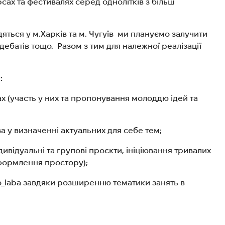
ах та фестивалях серед однолітків з більш
дяться у м.Харків та м. Чугуїв ми плануємо залучити
дебатів тощо.
Разом з тим для належної реалізації
:
 (участь у них та пропонування молоддю ідей та
а у визначенні актуальних для себе тем;
ивідуальні та групові проєкти, ініціювання тривалих
оформлення простору);
o_laba завдяки розширенню тематики занять в