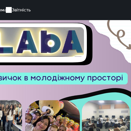
рма
Звітність
одіжному просторі