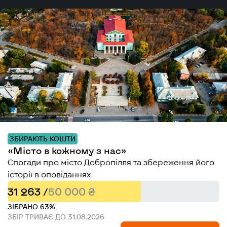
ЗБИРАЮТЬ КОШТИ
«Місто в кожному з нас»
Спогади про місто Добропілля та збереження його
історії в оповіданнях
31 263 /
50 000 ₴
ЗІБРАНО 63%
ЗБІР ТРИВАЄ ДО 31.08.2026