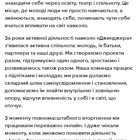
знаходити себе через освіту, театр і спільноту. Це
місце, де молоді люди не просто навчаються, а
змінюються, знаходять себе, починають чути себе
вчаться впливати на світ навколо.
За роки активної діяльності навколо «Джинджера»
з’явилася активна спільнота: молодь, їх батьки,
партнери та наші друзі. Ми створюємо проекти
разом, підтримуємо один одного, зростаємо і
розвиваємось також разом. Наша команда працює
з підлітками і молоддю; ми разом долаємо
складний шлях самоусвідомлення і становлення,
допомагаємо їм знайти внутрішню і зовнішню
опору, відчути впевненість у собі і в світі, що
оточує.
З моменту повномасштабного вторгнення ми
працювали переважно онлайн. І дуже чекали
моменту, коли зможемо поновити діяльність