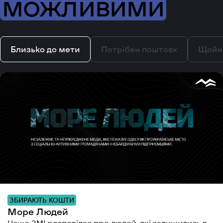
МОЖЛИВИМИ
Близько до мети
Потрібен поштовх
Щойн
ЗБИРАЮТЬ КОШТИ
Море Людей