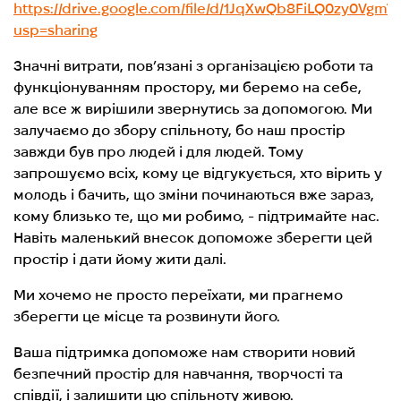
https://drive.google.com/file/d/1JqXwQb8FiLQ0zy0Vgm
usp=sharing
Значні витрати, пов’язані з організацією роботи та
функціонуванням простору, ми беремо на себе,
але все ж вирішили звернутись за допомогою. Ми
залучаємо до збору спільноту, бо наш простір
завжди був про людей і для людей. Тому
запрошуємо всіх, кому це відгукується, хто вірить у
молодь і бачить, що зміни починаються вже зараз,
кому близько те, що ми робимо, - підтримайте нас.
Навіть маленький внесок допоможе зберегти цей
простір і дати йому жити далі.
Ми хочемо не просто переїхати, ми прагнемо
зберегти це місце та розвинути його.
Ваша підтримка допоможе нам створити новий
безпечний простір для навчання, творчості та
співдії, і залишити цю спільноту живою.