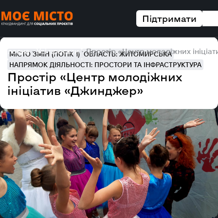
Підтримати
Головна
Усі проєкти
Простір «Центр молодіжних ініціа
МІСТО ЗМІН (ПОТІК 1)
ОБЛАСТЬ: ЖИТОМИРСЬКА
НАПРЯМОК ДІЯЛЬНОСТІ: ПРОСТОРИ ТА ІНФРАСТРУКТУРА
Простір «Центр молодіжних
ініціатив «Джинджер»