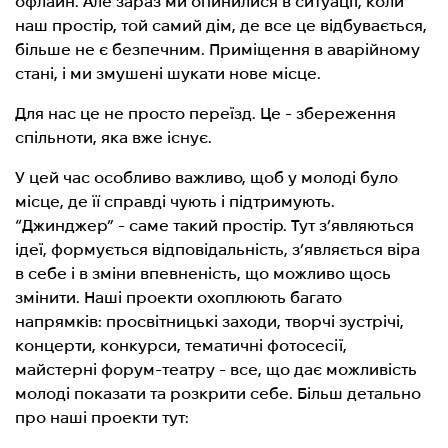
офлайн. Але зараз ми опинилися в ситуації, коли
наш простір, той самий дім, де все це відбувається,
більше не є безпечним. Приміщення в аварійному
стані, і ми змушені шукати нове місце.
Для нас це не просто переїзд. Це - збереження
спільноти, яка вже існує.
У цей час особливо важливо, щоб у молоді було
місце, де її справді чують і підтримують.
“Джинджер” - саме такий простір. Тут з’являються
ідеї, формується відповідальність, з’являється віра
в себе і в зміни впевненість, що можливо щось
змінити. Наші проекти охоплюють багато
напрямків: просвітницькі заходи, творчі зустрічі,
концерти, конкурси, тематичні фотосесії,
майстерні форум-театру - все, що дає можливість
молоді показати та розкрити себе.
Більш детально
про наші проекти тут: