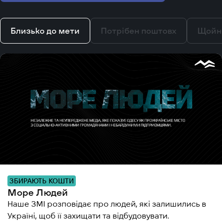
Близько до мети
Потрібен поштовх
Щойн
ЗБИРАЮТЬ КОШТИ
Море Людей
Наше ЗМІ розповідає про людей, які залишились в
Україні, щоб її захищати та відбудовувати.