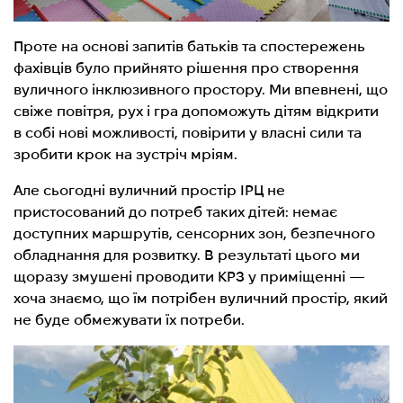
Проте на основі запитів батьків та спостережень
фахівців було прийнято рішення про створення
вуличного інклюзивного простору. Ми впевнені, що
свіже повітря, рух і гра допоможуть дітям відкрити
в собі нові можливості, повірити у власні сили та
зробити крок на зустріч мріям.
Але сьогодні вуличний простір ІРЦ не
пристосований до потреб таких дітей: немає
доступних маршрутів, сенсорних зон, безпечного
обладнання для розвитку. В результаті цього ми
щоразу змушені проводити КРЗ у приміщенні —
хоча знаємо, що їм потрібен вуличний простір, який
не буде обмежувати їх потреби.