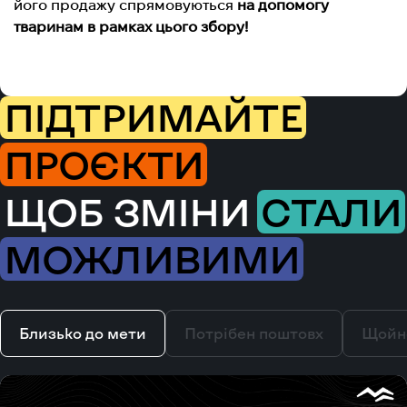
його продажу спрямовуються
на допомогу
тваринам в рамках цього збору!
ПІДТРИМАЙТЕ
ПРОЄКТИ
ЩОБ ЗМІНИ
СТАЛИ
МОЖЛИВИМИ
Близько до мети
Потрібен поштовх
Щойн