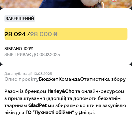
ЗАВЕРШЕНИЙ
28 024 /
28 000 ₴
ЗІБРАНО 100%
ЗБІР ТРИВАЄ ДО 08.12.2025
Дата публікації: 10.03.2025
Опис проєкту
Бюджет
Команда
Статистика збору
Разом із брендом
Harley&Cho
та онлайн-ресурсом
з прилаштування (адопції) та допомоги безхатнім
тваринам
GladPet
ми збираємо кошти на закупівлю
ліків для
ГО “Пухнасті обійми”
у Дніпрі.