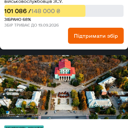
військовослужбовців ЗСУ.
101 086 /
148 000 ₴
ЗІБРАНО 68%
ЗБІР ТРИВАЄ ДО 19.09.2026
Підтримати збір