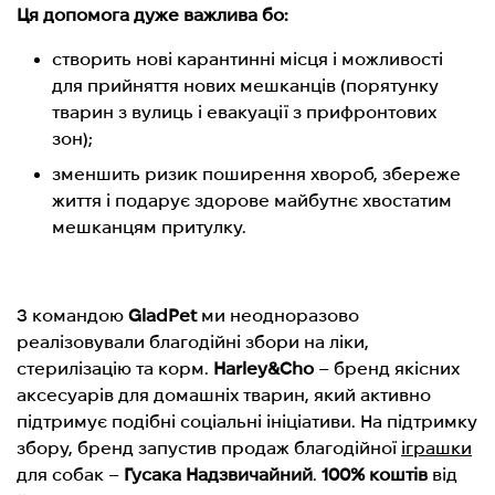
Ця допомога дуже важлива бо:
створить нові карантинні місця і
можливості
для прийняття нових мешканців (порятунку
тварин з вулиць і евакуації з прифронтових
зон);
з
меншить ризик поширення хвороб, збереже
життя і подарує здорове майбутнє хвостатим
мешканцям притулку.
З командою
GladPet
ми неодноразово
реалізовували благодійні збори на ліки,
стерилізацію та корм.
Harley&Cho
– бренд якісних
аксесуарів для домашніх тварин, який активно
підтримує подібні соціальні ініціативи. На підтримку
збору, бренд запустив продаж благодійної
іграшки
для собак –
Гусака Надзвичайний
.
100% коштів
від