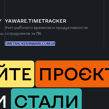
Y
YAWARE.TIMETRACKER
Учет рабочего времени и продуктивности
сы.
сотрудников за ПК‎
TIMETRACKER.YAWARE.COM.UA
ЙТЕ
ПРОЄК
И
СТАЛИ