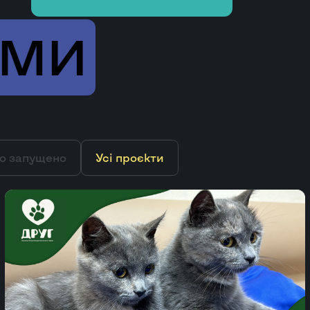
ИМИ
о запущено
Усі проєкти