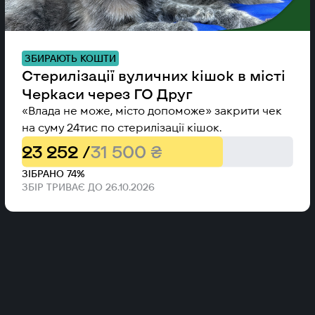
ЗБИРАЮТЬ КОШТИ
Стерилізації вуличних кішок в місті
Черкаси через ГО Друг
«Влада не може, місто допоможе» закрити чек
на суму 24тис по стерилізації кішок.
23 252 /
31 500 ₴
ЗІБРАНО 74%
ЗБІР ТРИВАЄ ДО 26.10.2026