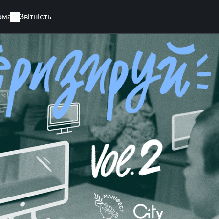
рма
Звітність