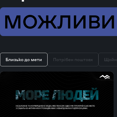
МОЖЛИВ
Близько до мети
Потрібен поштовх
Щойн