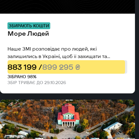
ЗБИРАЮТЬ КОШТИ
Море Людей
Наше ЗМІ розповідає про людей, які
залишились в Україні, щоб її захищати та
відбудовувати.
883 199 /
899 295 ₴
ЗІБРАНО 98%
ЗБІР ТРИВАЄ ДО 29.10.2026