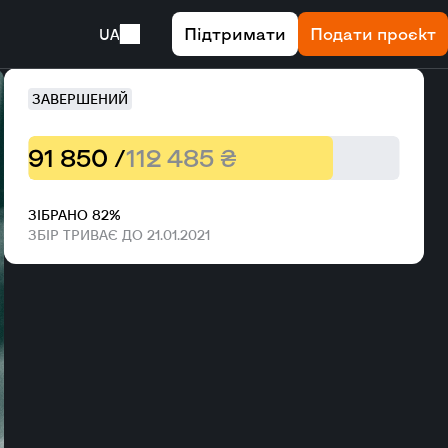
Підтримати
Подати проєкт
UA
ЗАВЕРШЕНИЙ
91 850 /
112 485 ₴
ЗІБРАНО 82%
ЗБІР ТРИВАЄ ДО 21.01.2021