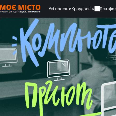
Усі проєкти
Краудосвіта
Платфо
Головна
Усі проєкти
Компьютеризируй приют vol.2