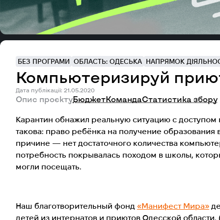
БЕЗ ПРОГРАМИ
ОБЛАСТЬ: ОДЕСЬКА
НАПРЯМОК ДІЯЛЬНОСТ
Компьютеризируй приют
Дата публікації: 21.05.2020
Опис проєкту
Бюджет
Команда
Статистика збору
Карантин обнажил реальную ситуацию с доступом к
такова: право ребёнка на получение образования 
причине ​— ​нет достаточного количества компьюте
потребность покрывалась походом в школы, котор
могли посещать.
Наш благотворительный фонд
«Манифест Мира»
де
детей из интернатов и приютов Одесской области.