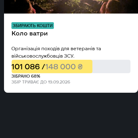
ЗБИРАЮТЬ КОШТИ
Коло ватри
Організація походів для ветеранів та
військовослужбовців ЗСУ.
101 086 /
148 000 ₴
ЗІБРАНО 68%
ЗБІР ТРИВАЄ ДО 19.09.2026