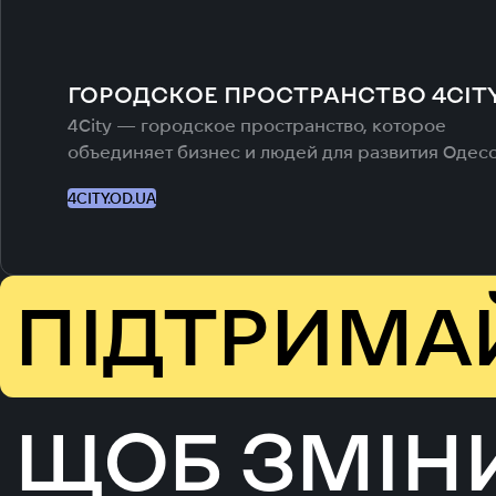
ГОРОДСКОЕ ПРОСТРАНСТВО 4CIT
4City — городское пространство, которое
объединяет бизнес и людей для развития Одес
4CITY.OD.UA
ПІДТРИМА
ЩОБ ЗМІН