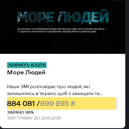
ЗБИРАЮТЬ КОШТИ
Море Людей
Наше ЗМІ розповідає про людей, які
залишились в Україні, щоб її захищати та
відбудовувати.
884 081 /
899 295 ₴
ЗІБРАНО 98%
ЗБІР ТРИВАЄ ДО 29.10.2026