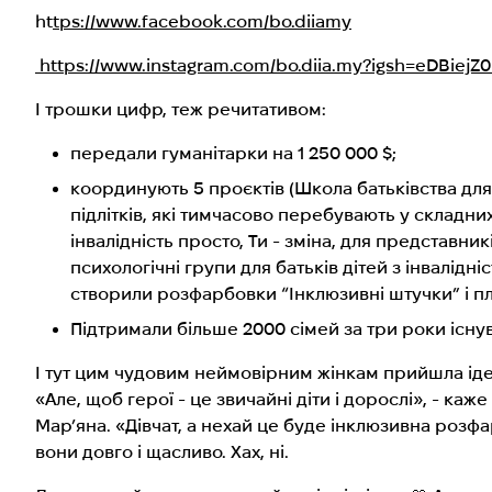
ht
tps://www.facebook.com/bo.diiamy
https://www.instagram.com/bo.diia.my?igsh=eDBiej
І трошки цифр, теж речитативом:
передали гуманітарки на 1 250 000 $;
координують 5 проєктів (Школа батьківства для 
підлітків, які тимчасово перебувають у складни
інвалідність просто, Ти - зміна, для представни
психологічні групи для батьків дітей з інвалідніс
створили розфарбовки “Інклюзивні штучки” і пл
Підтримали більше 2000 сімей за три роки існув
І тут цим чудовим неймовірним жінкам прийшла іде
«Але, щоб герої - це звичайні діти і дорослі», - каже 
Мар’яна. «Дівчат, а нехай це буде інклюзивна розфар
вони довго і щасливо. Хах, ні.