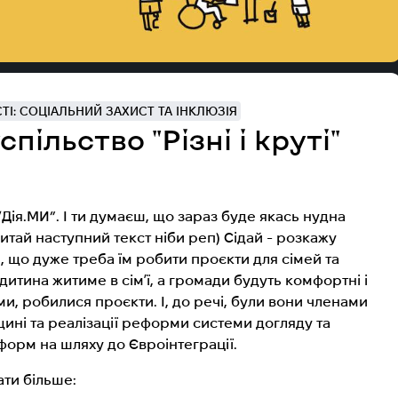
І: СОЦІАЛЬНИЙ ЗАХИСТ ТА ІНКЛЮЗІЯ
пільство "Різні і круті"
 “Дія.МИ”. І ти думаєш, що зараз буде якась нудна
читай наступний текст ніби реп) Сідай - розкажу
и, що дуже треба їм робити проєкти для сімей та
 дитина житиме в сімʼї, а громади будуть комфортні і
и, робилися проєкти. І, до речі, були вони членами
щині та реалізації реформи системи догляду та
еформ на шляху до Євроінтеграції.
ати більше: