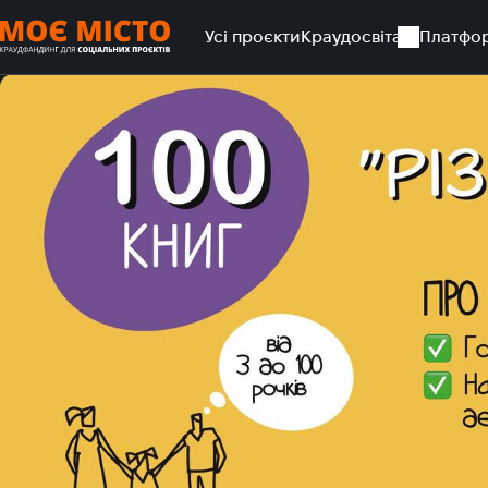
Усі проєкти
Краудосвіта
Платфо
Головна
Усі проєкти
Книга про інклюзивне суспільство "Рі