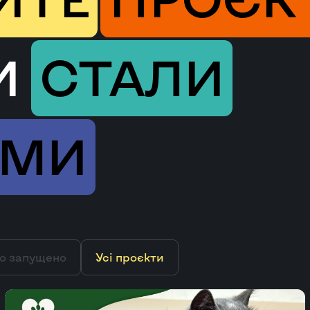
И
СТАЛИ
ИМИ
о запущено
Усі проєкти