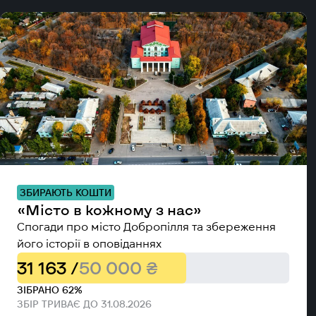
ЗБИРАЮТЬ КОШТИ
«Місто в кожному з нас»
Спогади про місто Добропілля та збереження
його історії в оповіданнях
31 163 /
50 000 ₴
ЗІБРАНО 62%
ЗБІР ТРИВАЄ ДО 31.08.2026