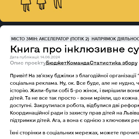
МІСТО ЗМІН: АКСЕЛЕРАТОР (ПОТІК 2)
НАПРЯМОК ДІЯЛЬНОСТ
Книга про інклюзивне сус
Дата публікації: 14.06.2024
Опис проєкту
Бюджет
Команда
Статистика збору
Привіт! На звʼязку бджілки з благодійної організації
соціальна реклама. Ну, ок. Все буде, але не нудно, 
історію. Жили-були собі 5-ро жінок, і вирішили вон
дітей. Та не все так просто - вони мріяли, що кожна
доступні. Закрутилася робота, відбулися дві реформ
Координаційної ради із захисту прав дітей на Львів
підтримки дітей. Ага, а вона є однією з ключових р
Їхні сторінки в соціальних мережах, можете прочит