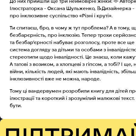
До них прийшли ще три неймовірні жінки: 🫶 Авторк
Ілюстраторка - Оксана Шульженко, 📝Дизайнерка - Ві
про інклюзивне суспільство «Різні і круті».
Ти спитаєш, бро, в чому ж тут проблема? А в тому, щ
безбарєрність, про інклюзію. Тепер трохи серйозної
та безбар’єрності набуває розголосу, проте все ще
система догляду за дітьми та особами з інвалідністю,
стереотипи щодо інвалідності. Це знаєш, коли кажуть
А татові з возиком, а хлопцеві з гіпсом, а тобі? І щ
війни, кількість людей, які мають інвалідність, збіл
інклюзивності вже не можна, народе.
Тому ці вандервумен розробили книгу для дітей про і
ілюстрації та короткий і зрозумілий малюкові текст.
бути.
ПІДТРИМА