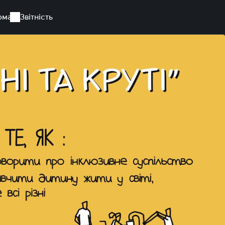
рма
Звітність
зні і круті"