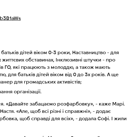
Z0b3B1aWs
батьків дітей віком 0-3 роки, Наставництво - для
х життєвих обставинах, Інклюзивні штучки - про
ків ГО, які працюють з молоддю, а також мають
тю, для батьків дітей віком від 0 до 3х років. А ще
анер для громадських активістів;
ання організації.
я. «Давайте забацаємо розфарбовку», - каже Марі.
Настя. «Але, щоб всі різні і справжні», - додає
бовка, щоб справді для всіх», - додала Софі. І жили