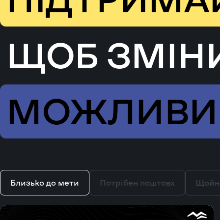
ЩОБ ЗМІН
МОЖЛИВ
Близько до мети
Потрібен поштовх
Щойн