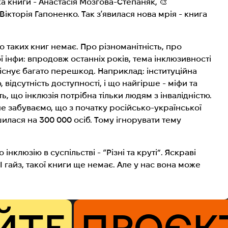
а книги - Анастасія Мозгова-Степаняк, 🎨
кторія Гапоненко. Так зʼявилася нова мрія - книга
о таких книг немає. Про різноманітність, про
 інфи: впродовж останніх років, тема інклюзивності
 існує багато перешкод. Наприклад: інституційна
 відсутність доступності, і що найгірше - міфи та
, що інклюзія потрібна тільки людям з інвалідністю.
е, не забуваємо, що з початку російсько-української
ьшилася на 300 000 осіб. Тому ігнорувати тему
нклюзію в суспільстві - “Різні та круті”. Яскраві
 І гайз, такої книги ще немає. Але у нас вона може
ЙТЕ
ПРОЄК