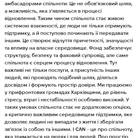
амбасадорами спільноти. Це не обов’язковий шлях,
а можливість, яка з’являється в процесі
відновлення. Таким чином спільнота стає живою
системою взаємності, де люди не тільки отримують
підтримку, а й поступово починають її передавати
іншим. Це створює відчуття причетності, значущості
та впливу на власне середовище. Фонд забезпечує
структуру, безпеку та фаховий супровід, але саме
спільнота є серцем процесу відновлення. Тут
важливі не тільки послуги, а присутність інших
людей, які проходять подібний шлях, діляться
досвідом і формують простір довіри. Ми працюємо
у прифронтових громадах Харківщини, де рівень
стресу, втрат і нестабільності особливо високий. У
таких умовах спільнота стає не додатковою опцією,
а критично важливим середовищем підтримки, яке
дозволяє людині не випадати з життя і зберігати
зв’язок із собою та іншими. I CAN - це про спільноту,
яка тримається на людях і для людей. Про простір,