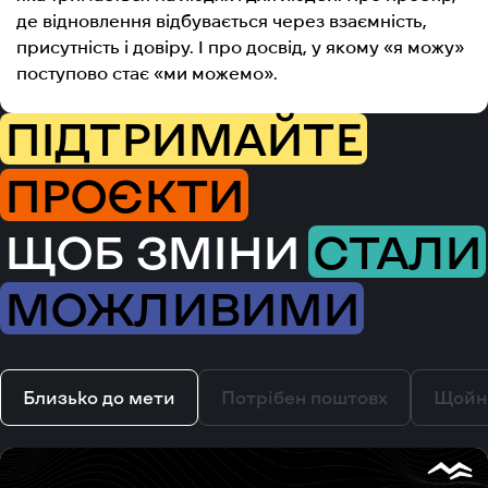
де відновлення відбувається через взаємність,
присутність і довіру. І про досвід, у якому «я можу»
поступово стає «ми можемо».​​​​​​​​​​​​​​​​
ПІДТРИМАЙТЕ
ПРОЄКТИ
ЩОБ ЗМІНИ
СТАЛИ
МОЖЛИВИМИ
Близько до мети
Потрібен поштовх
Щойн