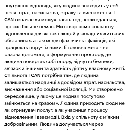
внутрішня відповідь, яку людина знаходить у собі
після втрат, насильства, страху та виснаження. I
CAN означає «я можу» навіть тоді, коли здається,
що сил більше немає. Ми створюємо спільноту
відновлення для жінок і людей у складних життєвих
обставинах, а також для фахівчинь і фахівців, які
працюють поруч із ними. Її головна мета - не
разова допомога, а формування простору, де
людина повертає собі опору, відчуття безпеки,
зв’язок з іншими та здатність діяти у власному житті.
Спільнота I CAN потрібна там, де людина
залишається наодинці з досвідом втрат, насильства,
виснаження або соціальної ізоляції. Ми створюємо
середовище, у якому це «одна» поступово
змінюється на «разом». Людина приходить сюди не
як отримувач послуг, а як учасниця процесу
відновлення і взаємодії. Вхід у спільноту є м’яким і
добровільним. Людина долучається через