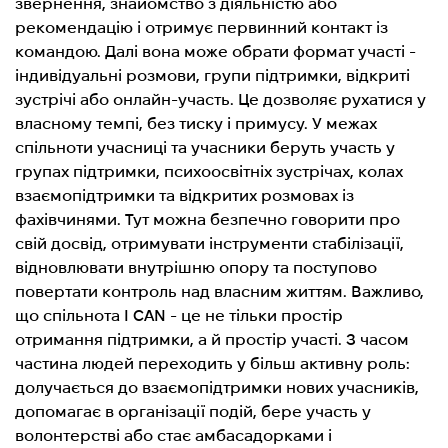
звернення, знайомство з діяльністю або
рекомендацію і отримує первинний контакт із
командою. Далі вона може обрати формат участі -
індивідуальні розмови, групи підтримки, відкриті
зустрічі або онлайн-участь. Це дозволяє рухатися у
власному темпі, без тиску і примусу. У межах
спільноти учасниці та учасники беруть участь у
групах підтримки, психоосвітніх зустрічах, колах
взаємопідтримки та відкритих розмовах із
фахівчинями. Тут можна безпечно говорити про
свій досвід, отримувати інструменти стабілізації,
відновлювати внутрішню опору та поступово
повертати контроль над власним життям. Важливо,
що спільнота I CAN - це не тільки простір
отримання підтримки, а й простір участі. З часом
частина людей переходить у більш активну роль:
долучається до взаємопідтримки нових учасників,
допомагає в організації подій, бере участь у
волонтерстві або стає амбасадорками і