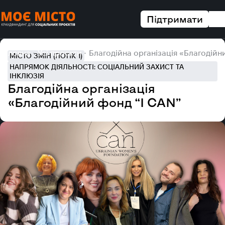
Підтримати
Головна
Усі проєкти
Благодійна організація «Благодійн
МІСТО ЗМІН (ПОТІК 1)
НАПРЯМОК ДІЯЛЬНОСТІ: СОЦІАЛЬНИЙ ЗАХИСТ ТА
ІНКЛЮЗІЯ
Благодійна організація
«Благодійний фонд “I CAN”