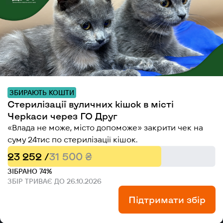
ЗБИРАЮТЬ КОШТИ
Стерилізації вуличних кішок в місті
Черкаси через ГО Друг
«Влада не може, місто допоможе» закрити чек на
суму 24тис по стерилізації кішок.
23 252 /
31 500 ₴
ЗІБРАНО 74%
ЗБІР ТРИВАЄ ДО 26.10.2026
Підтримати збір