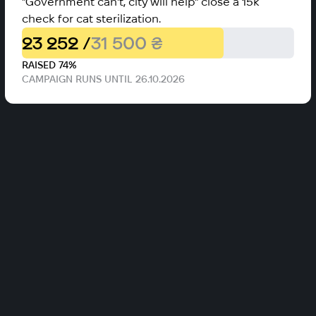
"Government can't, city will help" close a 15k
check for cat sterilization.
23 252 /
31 500 ₴
RAISED 74%
CAMPAIGN RUNS UNTIL 26.10.2026