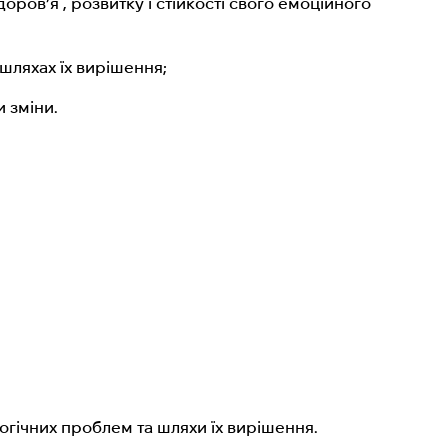
оров’я , розвитку і стійкості свого емоційного
 шляхах їх вирішення;
и зміни.
огічних проблем та шляхи їх вирішення.