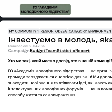
MY COMMUNITY 1
REGION: ODESA
CATEGORY: ENVIRONMENT
Інвестуємо в молодь, яка
Launched on: 30.04.2025
Campaign
Budget
Team
Statistic
Report
Хто ми такі, який маємо досвід, хто в нашій команді
ГО «Академія молодіжного лідерства» — це організ
громади заряджається енергією для змін! Ми допома
знаходити нові знання та втілювати ідеї, які мають а
інтелектуальних молодіжних форумів — наша коман
способу життя та самовираження.