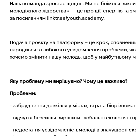
Наша команда зростає щодня. Ми не боїмося виклик
молодіжного лідерства» — це про дії, енергію та з
за посиланням linktr.ee/youth.academy.
Подача проєкту на платформу – це крок, сповнений 
народився з глибокого усвідомлення проблеми, яка
хочемо змінити нашу молодь, щоб у майбутньому 
Яку проблему ми вирішуємо? Чому це важливо?
Проблеми:
- забруднення довкілля у містах, втрата біорізноман
- відчуття безсилля вирішити глобальні екологічні п
- недостатня усвідомленістьмолоді в значущості ек