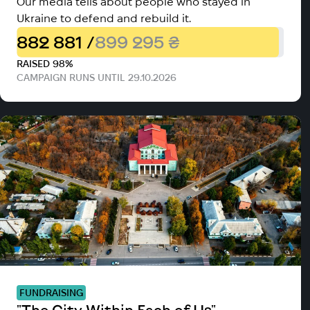
Our media tells about people who stayed in
Ukraine to defend and rebuild it.
882 881 /
899 295 ₴
RAISED 98%
CAMPAIGN RUNS UNTIL 29.10.2026
FUNDRAISING
"The City Within Each of Us"