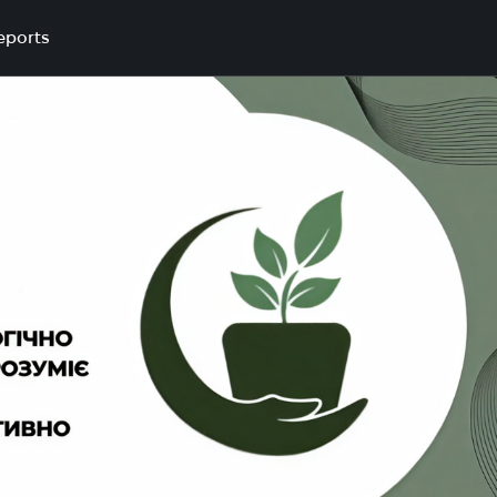
eports
рироду.