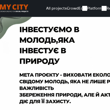
All projects
CrowdEd
Platform
R
Home
All projects
Інвестуємо в молодь, яка інвестує в п