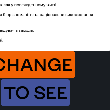
вкілля у повсякденному житті.
 біорізноманіття та раціональне використання
відувачів заходів.
і.
CHANGE
TO SEE