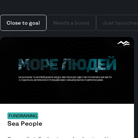
Close to goal
Needs a boost
Just launche
FUNDRAISING
Sea People