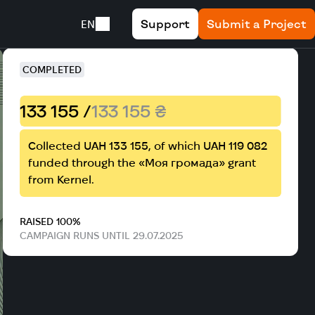
Support
Submit a Project
EN
COMPLETED
133 155 /
133 155 ₴
Collected UAH 133 155, of which UAH 119 082
funded through the «Моя громада» grant
from Kernel.
RAISED 100%
CAMPAIGN RUNS UNTIL 29.07.2025