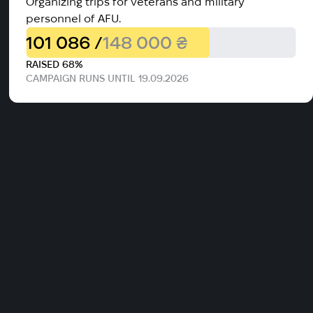
Organizing trips for veterans and military
personnel of AFU.
101 086 /
148 000 ₴
RAISED 68%
CAMPAIGN RUNS UNTIL 19.09.2026