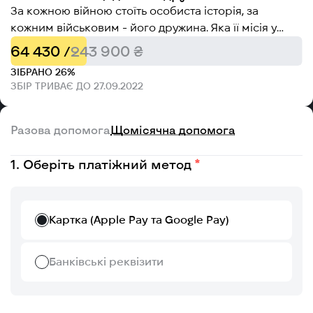
За кожною війною стоїть особиста історія, за
кожним військовим - його дружина. Яка її місія у
війні в Україні? Чи дочекаються коханих?
64 430 /
243 900 ₴
ЗІБРАНО 26%
ЗБІР ТРИВАЄ ДО 27.09.2022
Разова допомога
Щомісячна допомога
Оберіть платіжний метод
Картка (Apple Pay та Google Pay)
Банківські реквізити