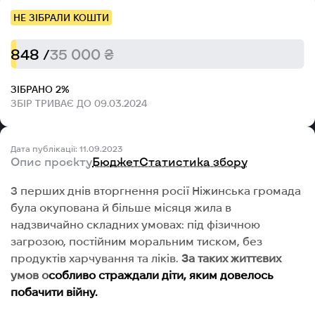
НЕ ЗІБРАЛИ КОШТИ
848 /
35 000 ₴
ЗІБРАНО 2%
ЗБІР ТРИВАЄ ДО 09.03.2024
Дата публікації: 11.09.2023
Опис проєкту
Бюджет
Статистика збору
З перших днів вторгнення росії Ніжинська громада
була окупована й більше місяця жила в
надзвичайно складних умовах: під фізичною
загрозою, постійним моральним тиском, без
продуктів харчування та ліків.
За таких життєвих
умов о
собливо страждали діти, яким довелось
побачити війну.