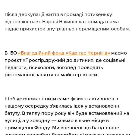
Після деокупації життя в громаді потихеньку
відновлюється. Наразі Ніжинська громада сама
надає прихисток внутрішньо переміщеним особам.
В БО
«Благодійний фонд «Карітас Чернігів
»
маємо
проєкт «Простір,дружній до дитини», де соціальні
педагоги, психологи, логопед проводять
різноманітні заняття та майстер-класи.
Щоб урізноманітнити саме фізичні активності в
нашому осередку з'явилась ідея у встановленні
батуту. В теплу пору року він буде встановлений на
вулиці, а у холодну — маємо вільне місце в
приміщенні Фонду. Ми впевнені що батут стане
чудовим способом безтурботної розваги, розрядки