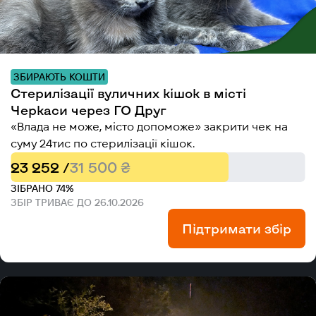
ЗБИРАЮТЬ КОШТИ
Стерилізації вуличних кішок в місті
Черкаси через ГО Друг
«Влада не може, місто допоможе» закрити чек на
суму 24тис по стерилізації кішок.
23 252 /
31 500 ₴
ЗІБРАНО 74%
ЗБІР ТРИВАЄ ДО 26.10.2026
Підтримати збір