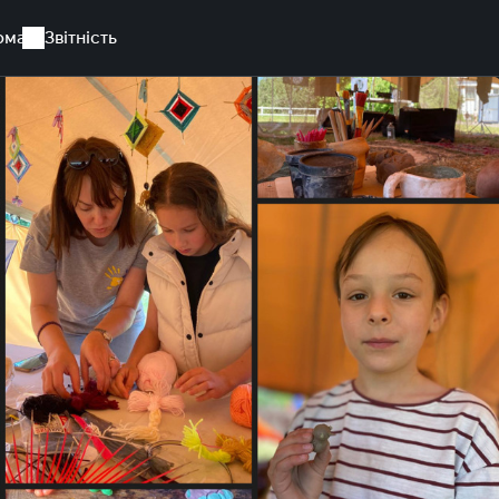
рма
Звітність
ілітаційний туристичний табір на Миколаївщині