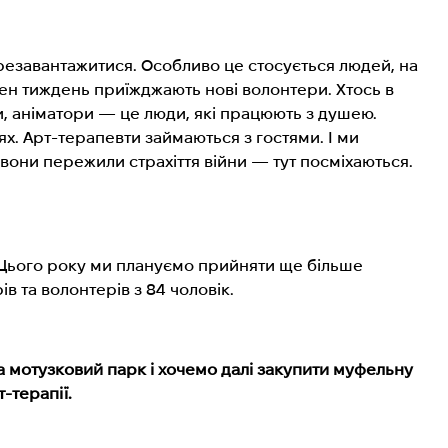
ерезавантажитися. Особливо це стосується людей, на
жен тиждень приїжджають нові волонтери. Хтось в
ти, аніматори — це люди, які працюють з душею.
ях. Арт-терапевти займаються з гостями. І ми
о вони пережили страхіття війни — тут посміхаються.
 Цього року ми плануємо прийняти ще більше
в та волонтерів з 84 чоловік.
а мотузковий парк і хочемо далі закупити муфельну
-терапії.