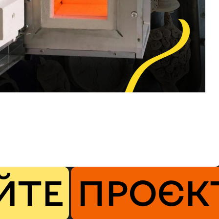
ЙТЕ
ПРОЄК