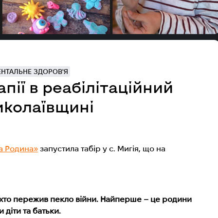
ЕНТАЛЬНЕ ЗДОРОВ'Я
пії в реабілітаційний
иколаївщині
а Родина»
запустила табір у с. Мигія, що на
, хто пережив пекло війни. Найперше – це
родини
 діти та батьки.