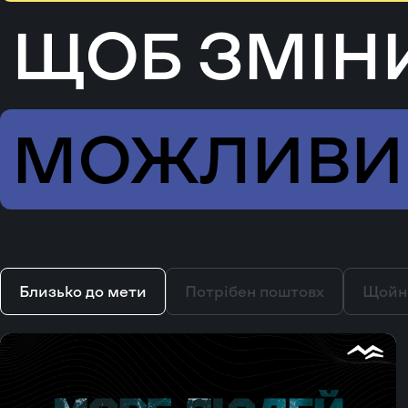
ЩОБ ЗМІН
МОЖЛИВ
Близько до мети
Потрібен поштовх
Щойн