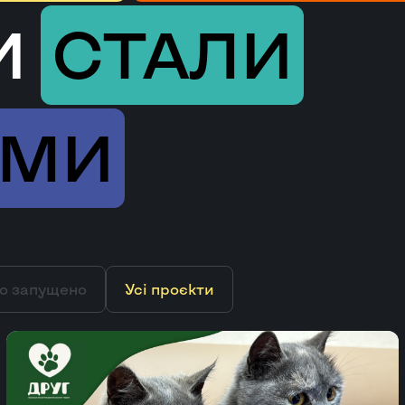
И
СТАЛИ
ИМИ
о запущено
Усі проєкти