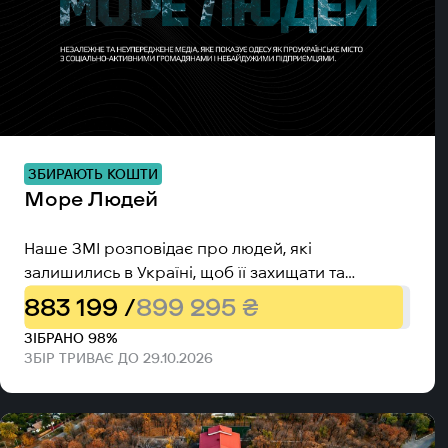
ЗБИРАЮТЬ КОШТИ
Море Людей
Наше ЗМІ розповідає про людей, які
залишились в Україні, щоб її захищати та
відбудовувати.
883 199 /
899 295 ₴
ЗІБРАНО 98%
ЗБІР ТРИВАЄ ДО 29.10.2026