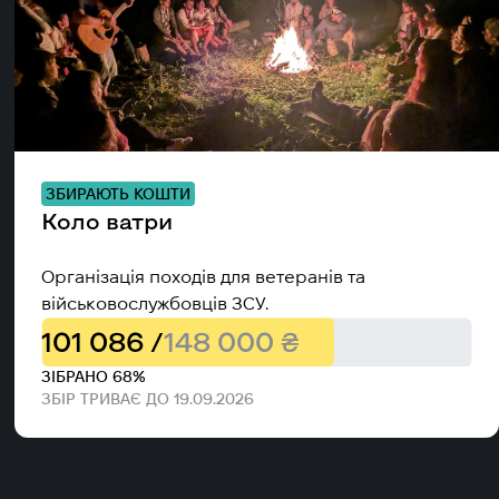
ЗБИРАЮТЬ КОШТИ
Коло ватри
Організація походів для ветеранів та
військовослужбовців ЗСУ.
101 086 /
148 000 ₴
ЗІБРАНО 68%
ЗБІР ТРИВАЄ ДО 19.09.2026