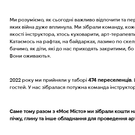
Ми розуміємо, як сьогодні важливо відпочити та п
яких війна дуже вплинула. Ми зібрали команду, ко
якості інструктора, хтось куховарити, арт-терапев
Катаємось на рафтах, на байдарках, лазимо по скел
бачимо, як діти, які до нас приходять закритими, б
Вони оживають».
2022 року ми прийняли у таборі
474 переселенців
.
гостей. У нас зібралася потужна команда інструкторі
Саме тому разом з «Моє Місто» ми зібрали кошти н
пічку, глину та інше обладнання для проведення арт