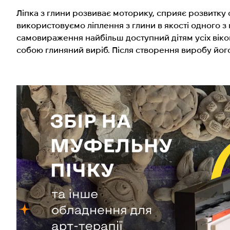
Ліпка з глини розвиває моторику, сприяє розвитку ф
використовуємо ліплення з глини в якості одного з 
самовираження найбільш доступний дітям усіх віко
собою глиняний виріб. Після створення виробу йог