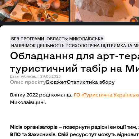
БЕЗ ПРОГРАМИ
ОБЛАСТЬ: МИКОЛАЇВСЬКА
НАПРЯМОК ДІЯЛЬНОСТІ: ПСИХОЛОГІЧНА ПІДТРИМКА ТА М
Обладнання для арт-тера
туристичний табір на М
Дата публікації: 29.05.2023
Опис проєкту
Бюджет
Статистика збору
Влітку 2022 році команда
ГО «Туристична Українськ
Миколаївщині.
Місія організаторів – повернути радісні емоції тим
ВПО та Захисників. Свій ресурс тут можуть відновити