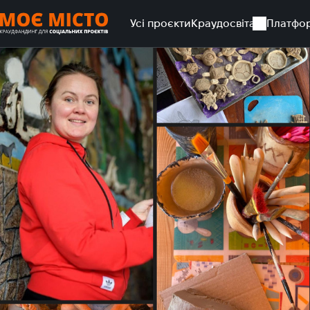
Усі проєкти
Краудосвіта
Платфо
Головна
Усі проєкти
Обладнання для арт-терапії в реаб