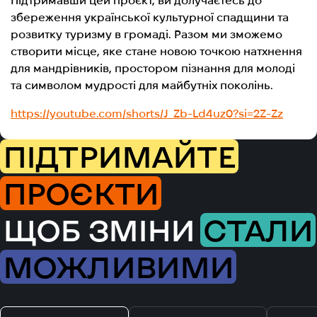
Підтримавши цей проєкт, ви долучаєтесь до
збереження української культурної спадщини та
розвитку туризму в громаді. Разом ми зможемо
створити місце, яке стане новою точкою натхнення
для мандрівників, простором пізнання для молоді
та символом мудрості для майбутніх поколінь.
https://youtube.com/shorts/J_Zb-Ld4uz0?si=2Z-Zz
ПІДТРИМАЙТЕ
ПРОЄКТИ
ЩОБ ЗМІНИ
СТАЛИ
МОЖЛИВИМИ