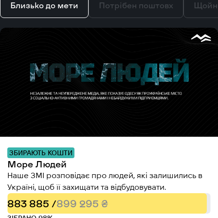
Близько до мети
Потрібен поштовх
Щойн
ЗБИРАЮТЬ КОШТИ
Море Людей
Наше ЗМІ розповідає про людей, які залишились в
Україні, щоб її захищати та відбудовувати.
883 885 /
899 295 ₴
ЗІБРАНО 98%