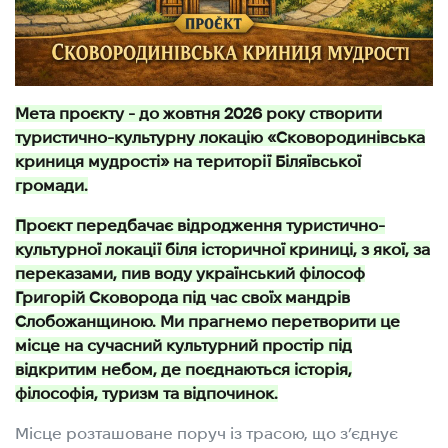
Мета проєкту - до жовтня 2026 року створити
туристично-культурну локацію «Сковородинівська
криниця мудрості» на території Біляївської
громади.
Проєкт передбачає відродження туристично-
культурної локації біля історичної криниці, з якої, за
переказами, пив воду український філософ
Григорій Сковорода під час своїх мандрів
Слобожанщиною. Ми прагнемо перетворити це
місце на сучасний культурний простір під
відкритим небом, де поєднаються історія,
філософія, туризм та відпочинок.
Місце розташоване поруч із трасою, що з’єднує