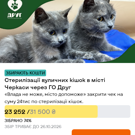
ЗБИРАЮТЬ КОШТИ
Стерилізації вуличних кішок в місті
Черкаси через ГО Друг
«Влада не може, місто допоможе» закрити чек на
суму 24тис по стерилізації кішок.
23 252 /
31 500 ₴
ЗІБРАНО 74%
ЗБІР ТРИВАЄ ДО 26.10.2026