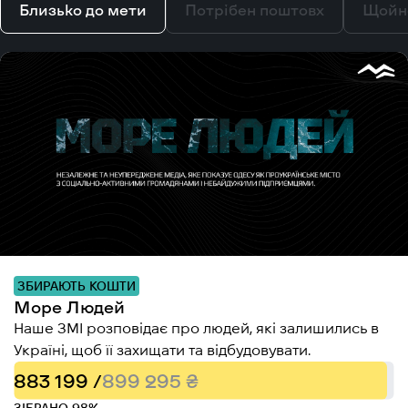
Близько до мети
Потрібен поштовх
Щойн
ЗБИРАЮТЬ КОШТИ
Море Людей
Наше ЗМІ розповідає про людей, які залишились в
Україні, щоб її захищати та відбудовувати.
883 199 /
899 295 ₴
ЗІБРАНО 98%