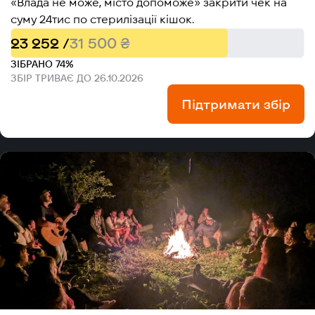
«Влада не може, місто допоможе» закрити чек на
суму 24тис по стерилізації кішок.
23 252 /
31 500 ₴
ЗІБРАНО 74%
ЗБІР ТРИВАЄ ДО 26.10.2026
Підтримати збір