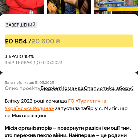
ЗАВЕРШЕНИЙ
20 854 /
20 600 ₴
ЗІБРАНО 101%
ЗБІР ТРИВАЄ ДО 01.07.2023
Дата публікації: 31.03.2023
Опис проєкту
Бюджет
Команда
Статистика збору
Зв
Влітку 2022 році команда
ГО «Туристична
Українська Родина»
запустила табір у с. Мигія, що
на Миколаївщині.
Місія організаторів – повернути радісні емоції тим,
хто пережив пекло війни. Найперше – це
родини