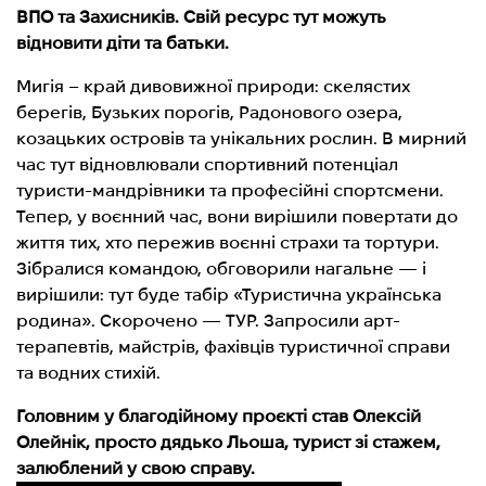
ВПО та Захисників. Свій ресурс тут можуть
відновити діти та батьки.
Мигія – край дивовижної природи: скелястих
берегів, Бузьких порогів, Радонового озера,
козацьких островів та унікальних рослин. В мирний
час тут відновлювали спортивний потенціал
туристи-мандрівники та професійні спортсмени.
Тепер, у воєнний час, вони вирішили повертати до
життя тих, хто пережив воєнні страхи та тортури.
Зібралися командою, обговорили нагальне — і
вирішили: тут буде табір «Туристична українська
родина». Скорочено — ТУР. Запросили арт-
терапевтів, майстрів, фахівців туристичної справи
та водних стихій.
Головним у благодійному проєкті став Олексій
Олейнік, просто дядько Льоша, турист зі стажем,
залюблений у свою справу.