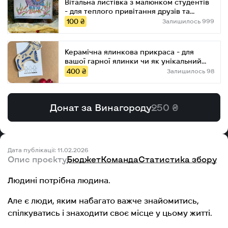
Вітальна листівка з малюнком студентів
- для теплого привітання друзів та
партнерів
100 ₴
Залишилось 999
Керамічна ялинкова прикраса - для
вашої гарної ялинки чи як унікальний
подарунок
400 ₴
Залишилось 98
Донат за Винагороду
250 ₴
Дата публікації: 11.02.2026
Опис проєкту
Бюджет
Команда
Статистика збору
Людині потрібна людина.
Але є люди, яким набагато важче знайомитись,
спілкуватись і знаходити своє місце у цьому житті.