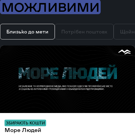
МОЖЛИВИМИ
Близько до мети
Потрібен поштовх
Щойн
ЗБИРАЮТЬ КОШТИ
Море Людей