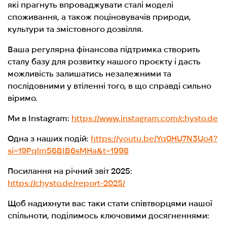
які прагнуть впроваджувати сталі моделі
споживання, а також поціновувачів природи,
культури та змістовного дозвілля.
Ваша регулярна фінансова підтримка створить
сталу базу для розвитку нашого проєкту і дасть
можливість залишатись незалежними та
послідовними у втіленні того, в що справді сильно
віримо.
Ми в Instagram:
https://www.instagram.com/chysto.de
Одна з наших подій:
https://youtu.be/Yq0HU7N3Uo4?
si=19Pqlm56BIB6sMHa&t=1998
Посилання на річний звіт 2025:
https://chysto.de/report-2025/
Щоб надихнути вас таки стати співтворцями нашої
спільноти, поділимось ключовими досягненнями: