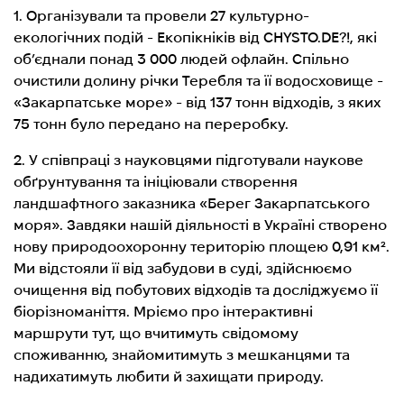
1. Організували та провели 27 культурно-
екологічних подій - Екопікніків від CHYSTO.DE?!, які
об’єднали понад 3 000 людей офлайн. Спільно
очистили долину річки Теребля та її водосховище -
«Закарпатське море» - від 137 тонн відходів, з яких
75 тонн було передано на переробку.
2. У співпраці з науковцями підготували наукове
обґрунтування та ініціювали створення
ландшафтного заказника «Берег Закарпатського
моря». Завдяки нашій діяльності в Україні створено
нову природоохоронну територію площею 0,91 км².
Ми відстояли її від забудови в суді, здійснюємо
очищення від побутових відходів та досліджуємо її
біорізноманіття. Мріємо про інтерактивні
маршрути тут, що вчитимуть свідомому
споживанню, знайомитимуть з мешканцями та
надихатимуть любити й захищати природу.