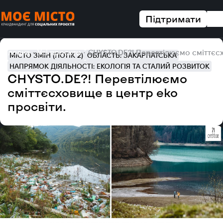
Підтримати
Головна
Усі проєкти
CHYSTO.DE?! Перевтілюємо сміттєсх
МІСТО ЗМІН (ПОТІК 2)
ОБЛАСТЬ: ЗАКАРПАТСЬКА
НАПРЯМОК ДІЯЛЬНОСТІ: ЕКОЛОГІЯ ТА СТАЛИЙ РОЗВИТОК
CHYSTO.DE?! Перевтілюємо
сміттєсховище в центр еко
просвіти.