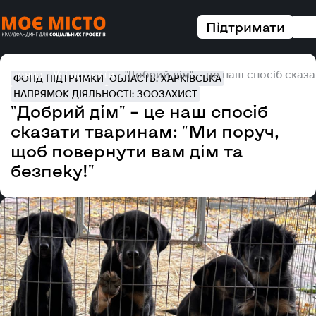
Підтримати
Головна
Усі проєкти
"Добрий дім" – це наш спосіб сказа
ФОНД ПІДТРИМКИ
ОБЛАСТЬ: ХАРКІВСЬКА
НАПРЯМОК ДІЯЛЬНОСТІ: ЗООЗАХИСТ
"Добрий дім" – це наш спосіб
сказати тваринам: "Ми поруч,
щоб повернути вам дім та
безпеку!"