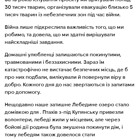
30 тисяч тварин
, о
рганізували евакуацію близько 5
тисяч тварин із небезпечних зон під час війни.
Війна лише підкреслила важливість того, що ми
робимо, та довела, що ми здатні вирішувати
найскладніші завдання.
Домашні улюбленці залишаються покинутими,
травмованими і беззахисними. Зараз їм
катастрофічно не вистачає безпечних місць, де б
про них подбали, вилікували й повернули віру в
добро. Кожного дня до нас звертаються із запитами
про допомогу.
Нещодавно наше затишне Лебедине озеро стало
домівкою для . Птахів з-під Купянську привезли
волонтери, лебеді жили у місцевих, але через
бойові дії родина була змушена покинути дім, і
тому лебедям також довелося стати