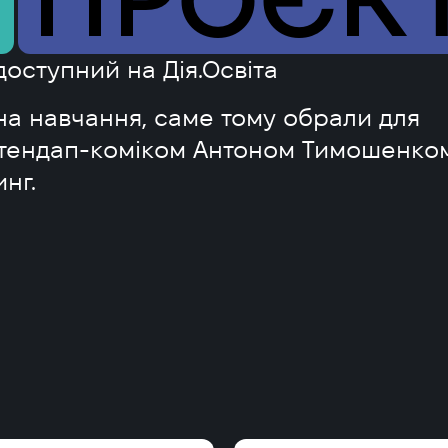
доступний на Дія.Освіта
на навчання, саме тому обрали для
 стендап-коміком Антоном Тимошенко
нг.