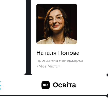
Наталя Попова
програмна менеджерка
«Моє Місто»