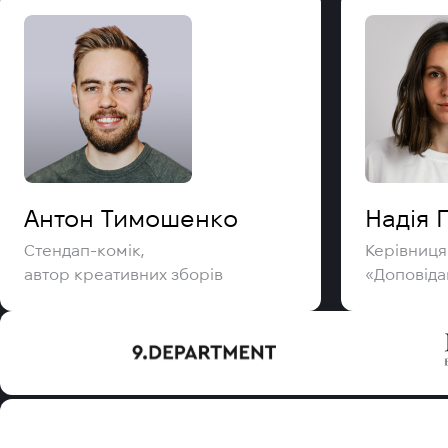
Антон Тимошенко
Надія 
Стендап-комік,
Керівниц
автор креативних зборів
«Доповіда