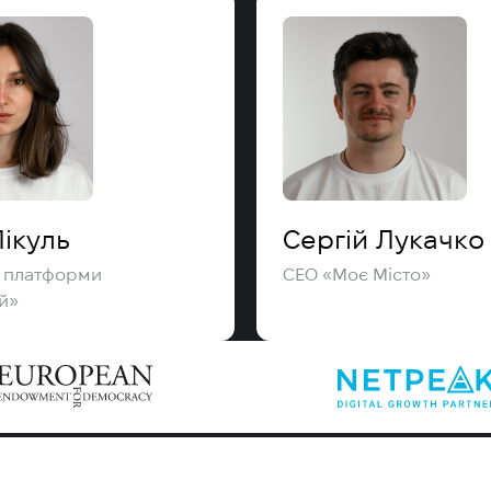
Пікуль
Сергій Лукачко
я платформи
СЕО «Моє Місто»
й»