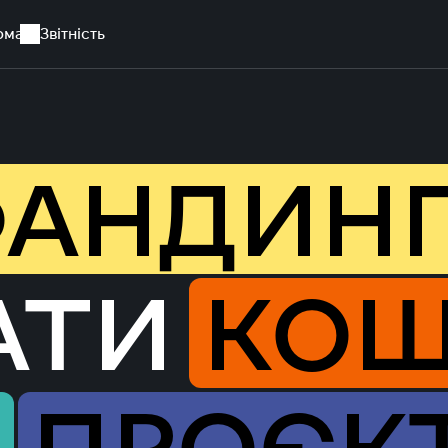
рма
Звітність
АНДИНГ
АТИ
КО
Й
ПРОЄК