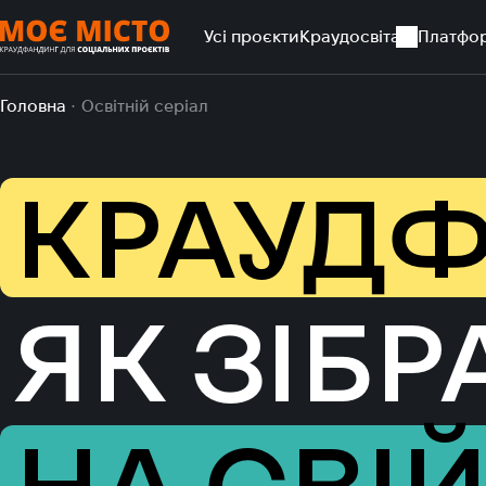
Усі проєкти
Краудосвіта
Платфо
Головна
Освітній серіал
КРАУДФ
ЯК ЗІБР
НА СВІ