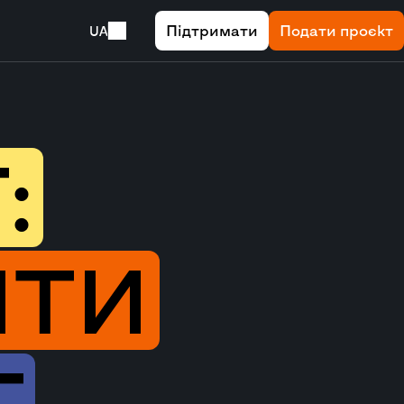
Підтримати
Подати проєкт
UA
:
ШТИ
Т