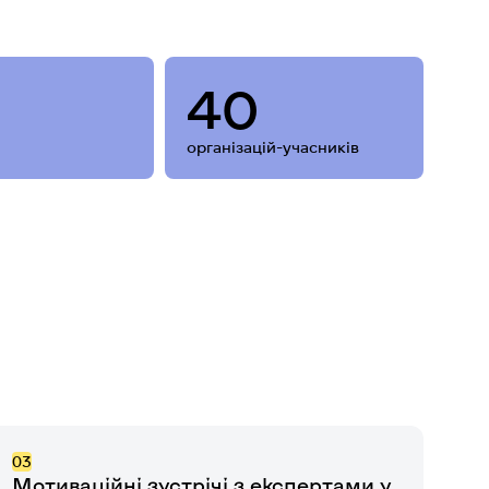
40
організацій-учасників
03
Мотиваційні зустрічі з експертами у