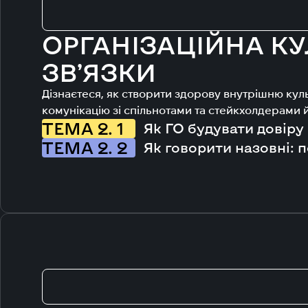
ОРГАНІЗАЦІЙНА КУ
ЗВ’ЯЗКИ
Дізнаєтеся, як створити здорову внутрішню куль
комунікацію зі спільнотами та стейкхолдерами й
ТЕМА 2. 1
Як ГО будувати довіру 
ТЕМА 2. 2
Як говорити назовні: п