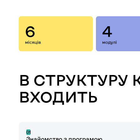
6
4
місяців
модулі
В СТРУКТУРУ 
ВХОДИТЬ
01
Знайомство з програмою