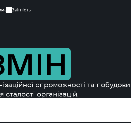
рма
Звітність
ЗМІН
нізаційної спроможності та побудови
 сталості організацій.