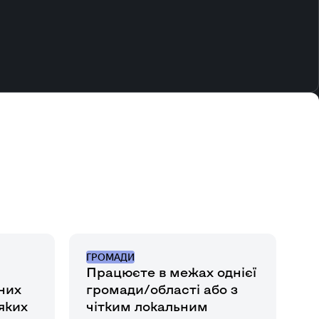
ГРОМАДИ
Працюєте в межах однієї
них
громади/області або з
 яких
чітким локальним