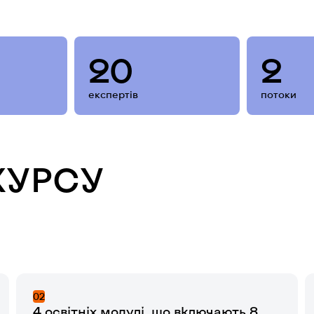
20
2
експертів
потоки
КУРСУ
02
4 освітніх модулі, що включають 8