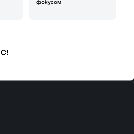
фокусом
С!