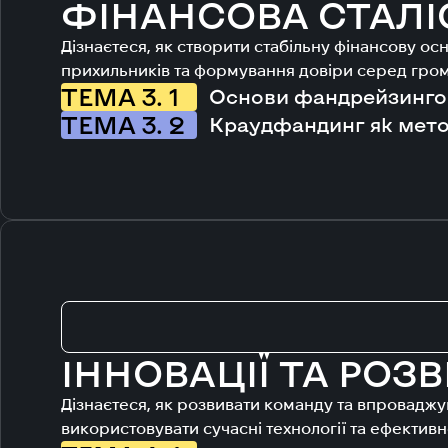
ФІНАНСОВА СТАЛІ
Дізнаєтеся, як створити стабільну фінансову о
прихильників та формування довіри серед грома
ТЕМА 3. 1
Основи фандрейзингово
ТЕМА 3. 2
Краудфандинг як метод
ІННОВАЦІЇ ТА РОЗВ
Дізнаєтеся, як розвивати команду та впроваджув
використовувати сучасні технології та ефективно