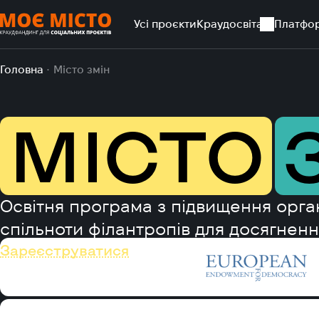
Усі проєкти
Краудосвіта
Платфо
Головна
Місто змін
МІСТО
Освітня програма з підвищення орга
спільноти філантропів для досягнення
Зареєструватися