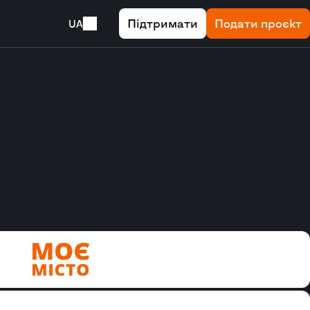
Підтримати
Подати проєкт
UA