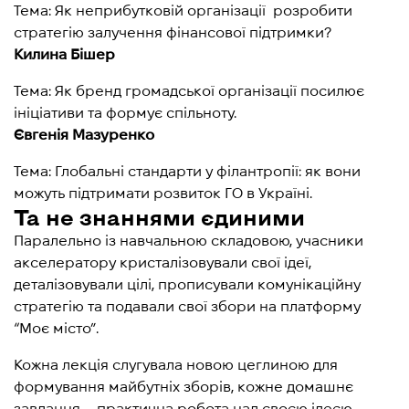
Тема: Як неприбутковій організації розробити
стратегію залучення фінансової підтримки?
Килина Бішер
Тема: Як бренд громадської організації посилює
ініціативи та формує спільноту.
Євгенія Мазуренко
Тема: Глобальні стандарти у філантропії: як вони
можуть підтримати розвиток ГО в Україні.
Та не знаннями єдиними
Паралельно із навчальною складовою, учасники
акселератору кристалізовували свої ідеї,
деталізовували цілі, прописували комунікаційну
стратегію та подавали свої збори на платформу
“Моє місто”.
Кожна лекція слугувала новою цеглиною для
формування майбутніх зборів, кожне домашнє
завдання – практична робота над своєю ідеєю,