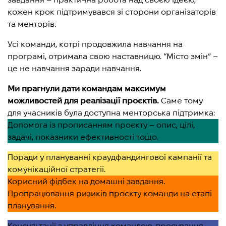
кожен крок підтримувався зі сторони організаторів
та менторів.
Усі команди, котрі продовжила навчання на
програмі, отримала свою наставницю. “Місто змін” –
це не навчання заради навчання.
Ми прагнули дати командам максимум
можливостей для реалізації проєктів.
Саме тому
для учасників була доступна менторська підтримка:
Допомога із прописанням проєкту – опис, цілі,
задачі, показники ефективності тощо.
Поради у плануванні краудфандингової кампанії та
комунікаційної стратегії.
Корисний фідбек на домашні завдання.
Пропрацювання ризиків проєкту команди на етапі
планування.
Консультації з управління командою, просування