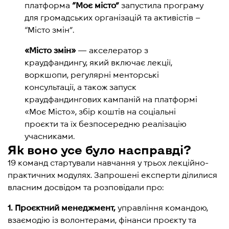
платформа
“Моє місто”
запустила програму
для громадських організацій та активістів –
“Місто змін”.
«Місто змін»
— акселератор з
краудфандингу, який включає лекції,
воркшопи, регулярні менторські
консультації, а також запуск
краудфандингових кампаній на платформі
«Моє Місто», збір коштів на соціальні
проєкти та їх безпосередню реалізацію
учасниками.
Як воно усе було насправді?
19 команд стартували навчання у трьох лекційно-
практичних модулях. Запрошені експерти ділилися
власним досвідом та розповідали про:
1.
Проєктний менеджмент
,
управління командою,
взаємодію із волонтерами, фінанси проєкту та