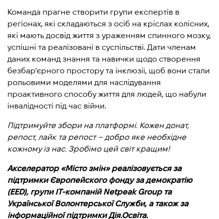
Команда прагне створити групи експертів в
регіонах, які складаються з осіб на кріслах колісних,
які мають досвід життя з ураженням спинного мозку,
успішні та реалізовані в суспільстві. Дати членам
даних команд знання та навички щодо створення
безбар’єрного простору та інклюзії, щоб вони стали
рольовими моделями для наслідування
проактивного способу життя для людей, що набули
інвалідності під час війни.
Підтримуйте збори на платформі. Кожен донат,
репост, лайк та репост – добро яке необхідне
кожному із нас. Зробімо цей світ кращим!
Акселератор «Місто змін» реалізовується за
підтримки Європейского фонду за демократію
(EED), групи IT-компаній Netpeak Group та
Української Волонтерської Служби, а також за
інформаційної підтримки Дія.Освіта.