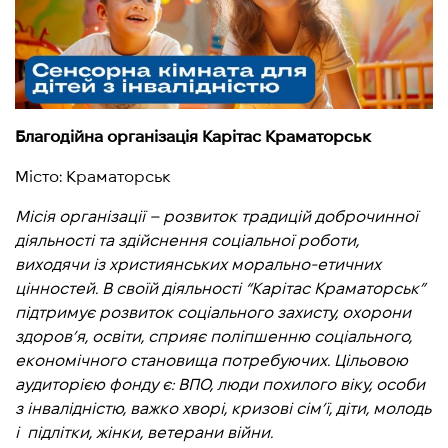
Благодійна організація Карітас Краматорськ
Місто: Краматорськ
Місія організації – розвиток традицій доброчинної
діяльності та здійснення соціальної роботи,
виходячи із християнських морально-етичних
цінностей. В своїй діяльності “Карітас Краматорськ”
підтримує розвиток соціального захисту, охорони
здоров’я, освіти, сприяє поліпшенню соціального,
економічного становища потребуючих. Цільовою
аудиторією фонду є: ВПО, люди похилого віку, особи
з інвалідністю, важко хворі, кризові сім’ї, діти, молодь
і підлітки, жінки, ветерани війни.