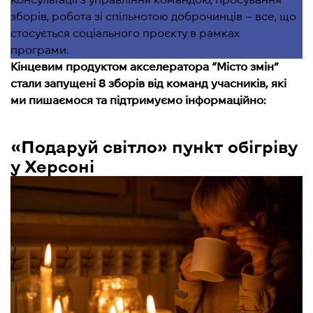
зборів, робота зі спільнотою доброчинців – все, що
стосується соціального проєкту в рамках
програми.
Кінцевим продуктом акселератора “Місто змін”
стали запущені 8 зборів від команд учасників, які
ми пишаємося та підтримуємо інформаційно:
«Подаруй світло» пункт обігріву
у Херсоні