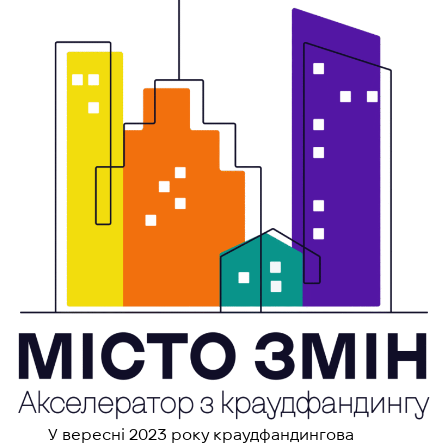
У вересні 2023 року краудфандингова